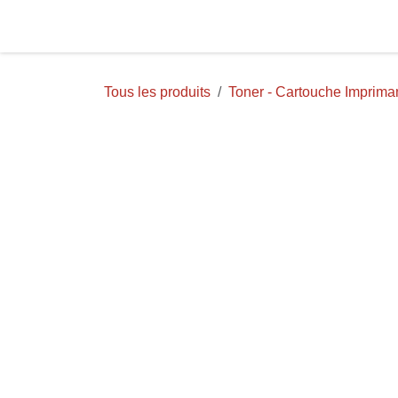
Se rendre au contenu
Page d'accueil
Aide
TE
Tous les produits
Toner - Cartouche Imprima