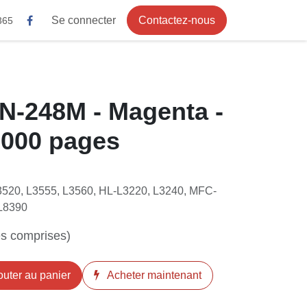
Se connecter
Contactez-nous
TN-248M -
- Jusqu'à 1000
520, L3555, L3560, HL-L3220, L3240, MFC-
L8390
axes comprises)
Ajouter au panier