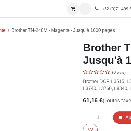
LAVOX
Boutique
+32 (0)71 499 365
nte
Brother TN-248M - Magenta - Jusqu'à 1000 pages
Brother 
Magenta 
pages
(0 avis)
Brother DCP-L3515, L3
L3740, L3760, L8340, 
61,16
€
(Toutes t