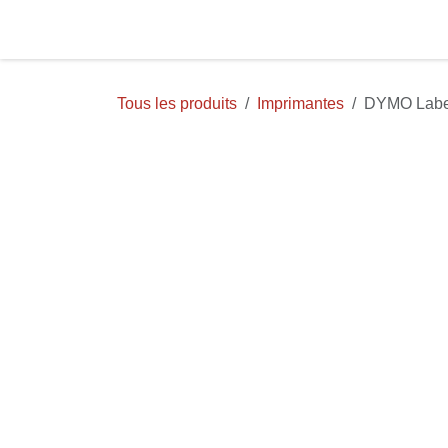
Se rendre au contenu
Page d'accueil
Aide
TE
Tous les produits
Imprimantes
DYMO Label