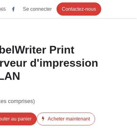
Se connecter
Contactez-nous
elWriter Print
erveur
sion Ethernet LAN
taxes comprises)
Ajouter au panier
nant