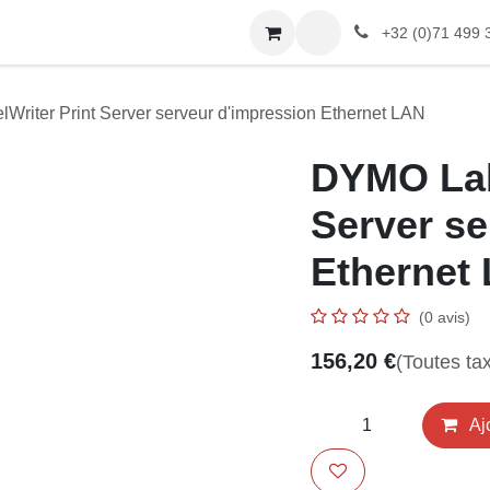
LAVOX
Boutique
+32 (0)71 499 365
Writer Print Server serveur d'impression Ethernet LAN
DYMO Lab
Server s
d'impres
(0 avis)
156,20
€
(Toutes 
Acheter mainte