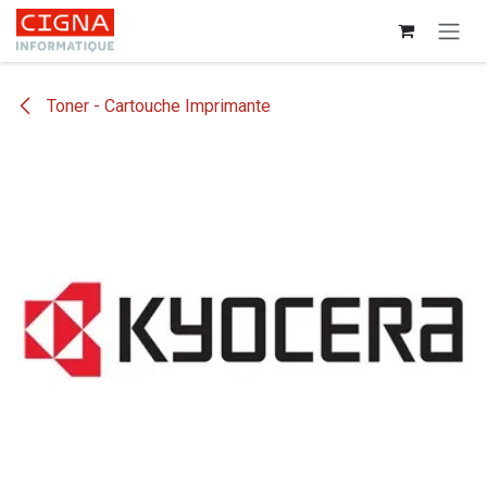
Se rendre au contenu
Toner - Cartouche Imprimante