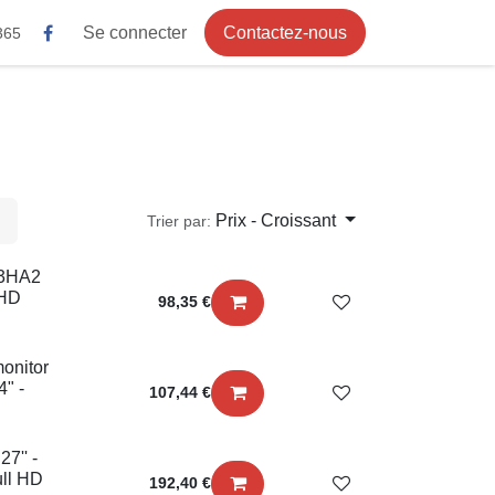
Se connecter
Contactez-nous
Prix - Croissant
Trier par:
4B3HA2
ll HD
98,35
€
107,44
€
R
 27''
ull
192,40
€