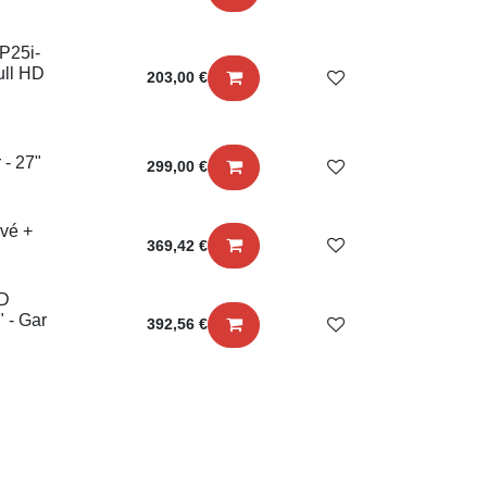
z
tor -
203,00
€
5"
4
or -
299,00
€
urvé +
369,42
€
ED
 34" -
392,56
€