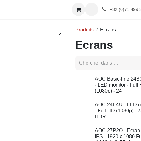
LAVOX
Boutique
+32 (0)71 499 365
Produits
Ecrans
Ecrans
AOC Basic-line 2
- LED monitor - Fu
(1080p) - 24"
AOC 24E4U - LED
monitor - Full HD
(1080p) - 24" - HD
AOC 27P2Q - Ecran
- IPS - 1920 x 1080 F