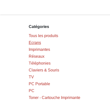
Se rendre au contenu
Page d'accueil
Aide
TE
Catégories
Tous les produits
Ecrans
Imprimantes
Réseaux
Téléphonies
Claviers & Souris
TV
PC Portable
PC
Toner - Cartouche Imprimante