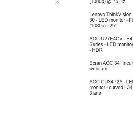
HD (1080p) @ 75 H
Lenovo ThinkVision
P25i-30 - LED moni
Full HD (1080p) - 2
AOC U27E4CV - E
Series - LED monit
27" - HDR
Ecran AOC 34" inc
webcam
AOC CU34P2A - L
monitor - curved -
Gar 3 ans